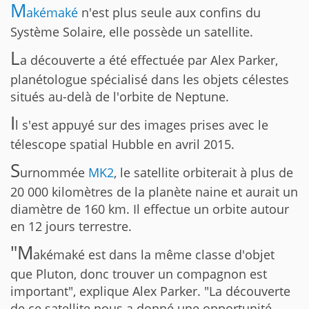
M
akémaké
n'est plus seule aux confins du
Système Solaire, elle possède un satellite.
L
a découverte a été effectuée par Alex Parker,
planétologue spécialisé dans les objets célestes
situés au-delà de l'orbite de Neptune.
I
l s'est appuyé sur des images prises avec le
télescope spatial Hubble en avril 2015.
S
urnommée
MK2
, le satellite orbiterait à plus de
20 000 kilomètres de la planète naine et aurait un
diamètre de 160 km. Il effectue un orbite autour
en 12 jours terrestre.
"M
akémaké est dans la même classe d'objet
que Pluton, donc trouver un compagnon est
important", explique Alex Parker. "La découverte
de ce satellite nous a donné une opportunité