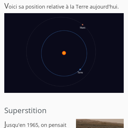
V
oici sa position relative à la Terre aujourd'hui.
Superstition
J
usqu'en 1965, on pensait