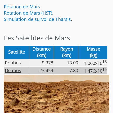
Rotation de Mars
.
Rotation de Mars (HST)
.
Simulation de survol de Tharsis
.
Les Satellites de Mars
Distance
Rayon
Masse
Satellite
(km)
(km)
(kg)
16
Phobos
9 378
13.00
1.060x10
15
Deïmos
23 459
7.80
1.476x10