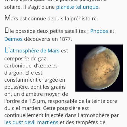
solaire. Il s'agit d'une
planète tellurique
.
M
ars est connue depuis la préhistoire.
E
lle possède deux petits satellites :
Phobos
et
Deïmos
découverts en 1877.
L'
atmosphère de Mars
est
composée de gaz
carbonique, d'azote et
d'argon. Elle est
constamment chargée en
poussière, dont les grains
ont un diamètre moyen de
l'ordre de 1.5 µm, responsable de la teinte ocre
du ciel martien. Cette poussière est
continuellement injectée dans l'atmosphère par
les dust devil martiens
et des tempêtes de