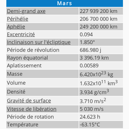
Mars
Demi-grand axe
227 939 200
km
Périhélie
206 700 000
km
Aphélie
249 200 000
km
Excentricité
0.094
Inclinaison sur l'écliptique
1.850
°
Période de révolution
686.980
j
Rayon équatorial
3 396.19
km
Aplatissement
0.00589
23
Masse
6.420
x10
kg
11
3
Volume
1.632
x10
km
3
Densité
3.934
g/cm
2
Gravité de surface
3.710
m/s
Vitesse de libération
5 030
m/s
Période de rotation
24.623
h
Température
-63.15
°C