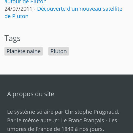
autour de Pluton
24/07/2011 -
Découverte d'un nouveau satellite
de Pluton
Tags
Planète naine
Pluton
A propos du site
Le système solaire par
Christophe Prugnaud
.
Par le même auteur :
Le Franc Français
-
Les
timbres de France de 1849 à nos jours
.