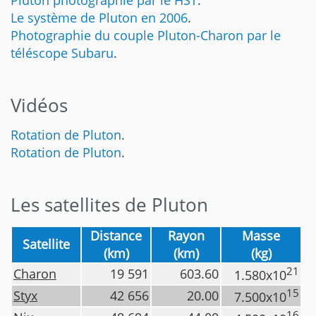
Pluton photographié par le HST
.
Le système de Pluton en 2006
.
Photographie du couple Pluton-Charon par le
téléscope Subaru
.
Vidéos
Rotation de Pluton
.
Rotation de Pluton
.
Les satellites de Pluton
Distance
Rayon
Masse
Satellite
(km)
(km)
(kg)
21
Charon
19 591
603.60
1.580x10
15
Styx
42 656
20.00
7.500x10
16