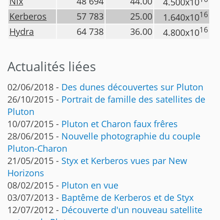
Nix
48 694
44.00
4.500x10
16
Kerberos
57 783
25.00
1.640x10
16
Hydra
64 738
36.00
4.800x10
Actualités liées
02/06/2018 -
Des dunes découvertes sur Pluton
26/10/2015 -
Portrait de famille des satellites de
Pluton
10/07/2015 -
Pluton et Charon faux frêres
28/06/2015 -
Nouvelle photographie du couple
Pluton-Charon
21/05/2015 -
Styx et Kerberos vues par New
Horizons
08/02/2015 -
Pluton en vue
03/07/2013 -
Baptême de Kerberos et de Styx
12/07/2012 -
Découverte d'un nouveau satellite