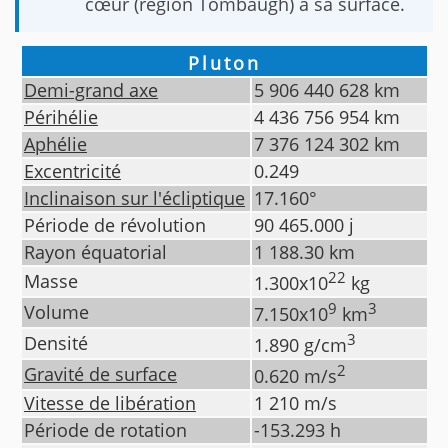
cœur (région Tombaugh) à sa surface.
Pluton
Demi-grand axe
5 906 440 628
km
Périhélie
4 436 756 954
km
Aphélie
7 376 124 302
km
Excentricité
0.249
Inclinaison sur l'écliptique
17.160
°
Période de révolution
90 465.000
j
Rayon équatorial
1 188.30
km
22
Masse
1.300
x10
kg
9
3
Volume
7.150
x10
km
3
Densité
1.890
g/cm
2
Gravité de surface
0.620
m/s
Vitesse de libération
1 210
m/s
Période de rotation
-153.293
h