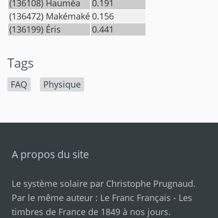
(136108) Hauméa
0.191
(136472) Makémaké
0.156
(136199) Éris
0.441
Tags
FAQ
Physique
A propos du site
Le système solaire par
Christophe Prugnaud
.
Par le même auteur :
Le Franc Français
-
Les
timbres de France de 1849 à nos jours
.