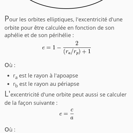
P
our les orbites elliptiques, l'excentricité d'une
orbite pour être calculée en fonction de son
aphélie et de son périhélie :
o
ù :
r
est le rayon à l'apoapse
a
r
est le rayon au périapse
b
L'
excentricité d'une orbite peut aussi se calculer
de la façon suivante :
o
ù :