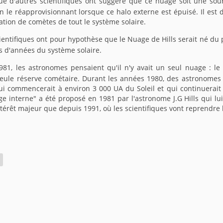
que d'autres scientifiques ont suggéré que ce nuage soit une so
 le réapprovisionnant lorsque ce halo externe est épuisé. Il est d
tion de comètes de tout le système solaire.
entifiques ont pour hypothèse que le Nuage de Hills serait né du p
s d'années du système solaire.
981, les astronomes pensaient qu'il n'y avait un seul nuage : le
seule réserve cométaire. Durant les années 1980, des astronomes 
i commencerait à environ 3 000 UA du Soleil et qui continuerait
e interne" a été proposé en 1981 par l'astronome J.G Hills qui l
térêt majeur que depuis 1991, où les scientifiques vont reprendre la