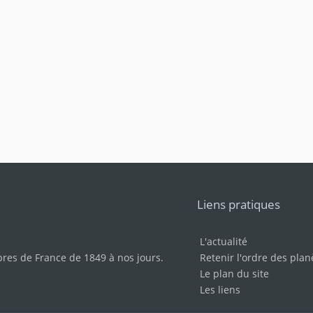
Liens pratiques
L'actualité
bres de France de 1849 à nos jours
.
Retenir l'ordre des plan
Le plan du site
Les liens