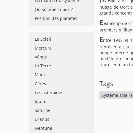
Formation du système
G Hills ainsi 
nuage de Oort en
Où sommes-nous ?
grande concentra
Position des planètes
B
eaucoup de sci
premiers million
E
Le Soleil
ntre 1932 et 1
représentait la 
Mercure
nuage interne qu
Vénus
modèle du "nuag
représente un in
La Terre
Mars
Tags
Cérès
Les astéroïdes
Système solaire
Jupiter
Saturne
Uranus
Neptune