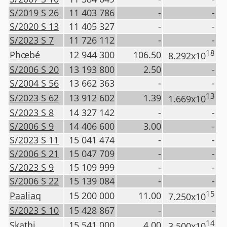
S/2019 S 26
11 403 786
-
-
S/2020 S 13
11 405 327
-
-
S/2023 S 7
11 726 112
-
-
18
Phœbé
12 944 300
106.50
8.292x10
S/2006 S 20
13 193 800
2.50
-
S/2004 S 56
13 662 363
-
-
13
S/2023 S 62
13 912 602
1.39
1.669x10
S/2023 S 8
14 327 142
-
-
S/2006 S 9
14 406 600
3.00
-
S/2023 S 11
15 041 474
-
-
S/2006 S 21
15 047 709
-
-
S/2023 S 9
15 109 999
-
-
S/2006 S 22
15 139 084
-
-
15
Paaliaq
15 200 000
11.00
7.250x10
S/2023 S 10
15 428 867
-
-
14
Skathi
15 541 000
4.00
3.500x10