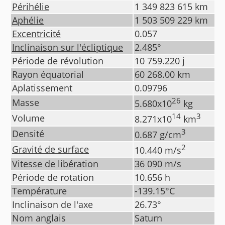
Périhélie
1 349 823 615
km
Aphélie
1 503 509 229
km
Excentricité
0.057
Inclinaison sur l'écliptique
2.485
°
Période de révolution
10 759.220
j
Rayon équatorial
60 268.00
km
Aplatissement
0.09796
26
Masse
5.680
x10
kg
14
3
Volume
8.271
x10
km
3
Densité
0.687
g/cm
2
Gravité de surface
10.440
m/s
Vitesse de libération
36 090
m/s
Période de rotation
10.656
h
Température
-139.15
°C
Inclinaison de l'axe
26.73
°
Nom anglais
Saturn