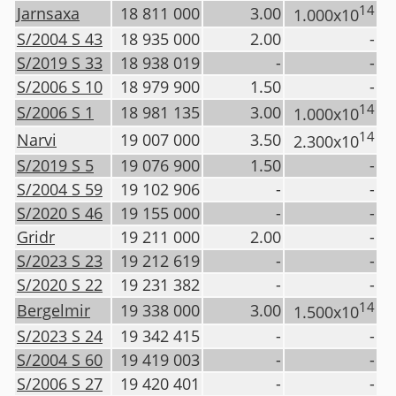
14
Jarnsaxa
18 811 000
3.00
1.000x10
S/2004 S 43
18 935 000
2.00
-
S/2019 S 33
18 938 019
-
-
S/2006 S 10
18 979 900
1.50
-
14
S/2006 S 1
18 981 135
3.00
1.000x10
14
Narvi
19 007 000
3.50
2.300x10
S/2019 S 5
19 076 900
1.50
-
S/2004 S 59
19 102 906
-
-
S/2020 S 46
19 155 000
-
-
Gridr
19 211 000
2.00
-
S/2023 S 23
19 212 619
-
-
S/2020 S 22
19 231 382
-
-
14
Bergelmir
19 338 000
3.00
1.500x10
S/2023 S 24
19 342 415
-
-
S/2004 S 60
19 419 003
-
-
S/2006 S 27
19 420 401
-
-