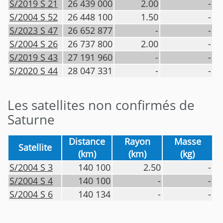
S/2019 S 21
26 439 000
2.00
-
S/2004 S 52
26 448 100
1.50
-
S/2023 S 47
26 652 877
-
-
S/2004 S 26
26 737 800
2.00
-
S/2019 S 43
27 191 960
-
-
S/2020 S 44
28 047 331
-
-
Les satellites non confirmés de
Saturne
Distance
Rayon
Masse
Satellite
(km)
(km)
(kg)
S/2004 S 3
140 100
2.50
-
S/2004 S 4
140 100
-
-
S/2004 S 6
140 134
-
-