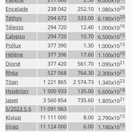
6.000x10
20
Encelade
238 042
252.10
1.080x10
20
Téthys
294 672
533.00
6.180x10
16
Télesto
294 720
12.40
1.000x10
15
Calypso
294 720
10.70
6.500x10
13
Pollux
377 390
1.30
1.000x10
10
Hélène
377 396
17.60
1.100x10
21
Dioné
377 420
561.70
1.095x10
21
Rhéa
527 068
764.30
2.300x10
23
Titan
1 221 865
2 574.73
1.345x10
18
Hypérion
1 500 933
135.00
5.600x10
21
Japet
3 560 854
735.60
1.805x10
S/2023 S 6
11 091 063
-
-
15
Kiviuq
11 111 000
8.00
2.790x10
15
Ijiraq
11 124 000
6.00
1.180x10