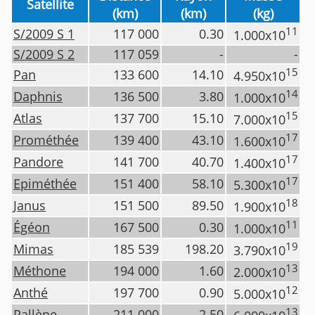
Satellite
(km)
(km)
(kg)
11
S/2009 S 1
117 000
0.30
1.000x10
S/2009 S 2
117 059
-
-
15
Pan
133 600
14.10
4.950x10
14
Daphnis
136 500
3.80
1.000x10
15
Atlas
137 700
15.10
7.000x10
17
Prométhée
139 400
43.10
1.600x10
17
Pandore
141 700
40.70
1.400x10
17
Epiméthée
151 400
58.10
5.300x10
18
Janus
151 500
89.50
1.900x10
11
Égéon
167 500
0.30
1.000x10
19
Mimas
185 539
198.20
3.790x10
13
Méthone
194 000
1.60
2.000x10
12
Anthé
197 700
0.90
5.000x10
13
Pallène
211 000
2.50