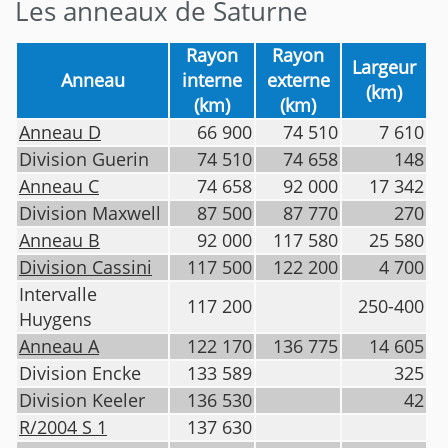
Les anneaux de Saturne
Rayon
Rayon
Largeur
Anneau
interne
externe
(km)
(km)
(km)
Anneau D
66 900
74 510
7 610
Division Guerin
74 510
74 658
148
Anneau C
74 658
92 000
17 342
Division Maxwell
87 500
87 770
270
Anneau B
92 000
117 580
25 580
Division Cassini
117 500
122 200
4 700
Intervalle
117 200
250-400
Huygens
Anneau A
122 170
136 775
14 605
Division Encke
133 589
325
Division Keeler
136 530
42
R/2004 S 1
137 630