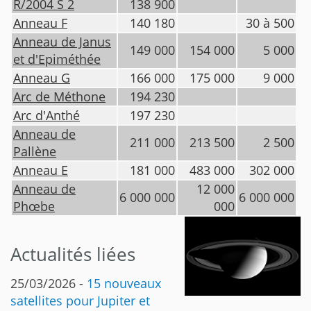
R/2004 S 2
138 900
Anneau F
140 180
30 à 500
Anneau de Janus
149 000
154 000
5 000
et d'Epiméthée
Anneau G
166 000
175 000
9 000
Arc de Méthone
194 230
Arc d'Anthé
197 230
Anneau de
211 000
213 500
2 500
Pallène
Anneau E
181 000
483 000
302 000
Anneau de
12 000
6 000 000
6 000 000
Phœbe
000
Actualités liées
25/03/2026 -
15 nouveaux
satellites pour Jupiter et