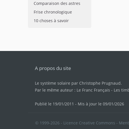
Comparaison des astres
Frise chronologique
10 choses à savoir
A propos du site
Le système solaire par
Christophe Prugnaud
.
Par le même auteur :
Le Franc Français
-
Les tim
Publié le 19/01/2011 - Mis à jour le 09/01/2026
© 1999-2026 - Licence Creative Commons -
Ment