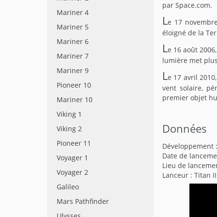
par Space.com.
Mariner 4
L
e 17 novembre 
Mariner 5
éloigné de la Ter
Mariner 6
L
e 16 août 2006,
Mariner 7
lumière met plus 
Mariner 9
L
e 17 avril 2010
Pioneer 10
vent solaire, pé
premier objet hu
Mariner 10
Viking 1
Données
Viking 2
Pioneer 11
Développement 
Date de lanceme
Voyager 1
Lieu de lanceme
Voyager 2
Lanceur : Titan I
Galileo
Mars Pathfinder
Ulysses