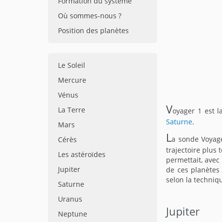
Formation du système
Où sommes-nous ?
Position des planètes
Le Soleil
Mercure
Vénus
V
La Terre
oyager 1 est 
Saturne
.
Mars
L
a sonde Voyage
Cérès
trajectoire plus 
Les astéroïdes
permettait, avec
Jupiter
de ces planètes
selon la techniqu
Saturne
Uranus
Jupiter
Neptune