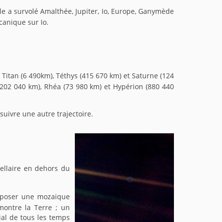
le a survolé Amalthée, Jupiter, Io, Europe, Ganymède
lcanique sur Io.
Titan (6 490km), Téthys (415 670 km) et Saturne (124
(202 040 km), Rhéa (73 980 km) et Hypérion (880 440
suivre une autre trajectoire.
tellaire en dehors du
omposer une mozaique
montre la Terre ; un
ial de tous les temps