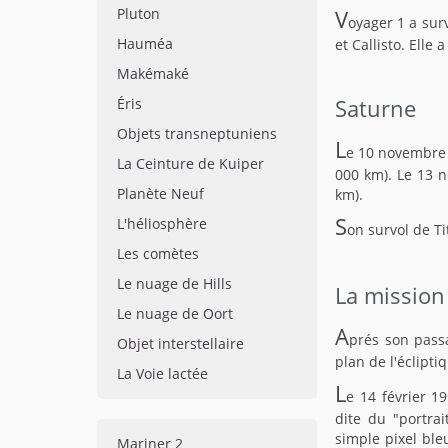
Pluton
V
oyager 1 a sur
Hauméa
et Callisto. Elle
Makémaké
Éris
Saturne
Objets transneptuniens
L
e 10 novembre 
La Ceinture de Kuiper
000 km). Le 13 n
Planète Neuf
km).
S
L'héliosphère
on survol de Ti
Les comètes
Le nuage de Hills
La mission 
Le nuage de Oort
A
prés son passa
Objet interstellaire
plan de l'éclipti
La Voie lactée
L
e 14 février 1
dite du "portra
simple pixel ble
Mariner 2