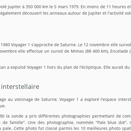
volé Jupiter à 350 000 km le 5 mars 1979. En moins de 11 heures el
 a également découvert les anneaux autour de Jupiter et l'activité vo
1980 Voyager 1 s'approche de Saturne. Le 12 novembre elle survol 
ovembre elle effectue un survol de Mimas (88 400 km), Encelade 
tan a expulsé Voyager 1 hors du plan de l'écliptique. Elle aurait du 
interstellaire
ge au voisinage de Saturne, Voyager 1 a exploré l'espace inters
que.
990 la sonde a pris différentes photographies permettant de c
it de famille". Une des photographie, nommée "Pale blue dot", 
u pale. Cette photo fut classé parmis les 10 meilleures photo spat