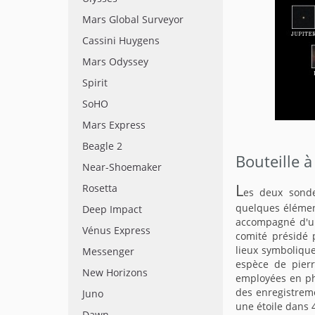
Mars Global Surveyor
Cassini Huygens
Mars Odyssey
Spirit
SoHO
Mars Express
Beagle 2
Bouteille à
Near-Shoemaker
L
Rosetta
es deux sonde
quelques élément
Deep Impact
accompagné d'un
Vénus Express
comité présidé 
lieux symbolique
Messenger
espèce de pier
New Horizons
employées en ph
des enregistreme
Juno
une étoile dans 
Dawn