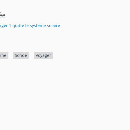
iée
ager 1 quitte le système solaire
rne
Sonde
Voyager