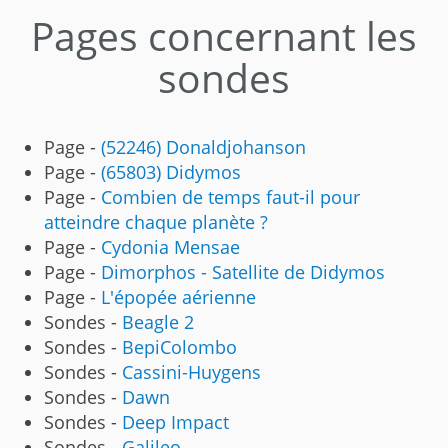
Pages concernant les
sondes
Page -
(52246) Donaldjohanson
Page -
(65803) Didymos
Page -
Combien de temps faut-il pour
atteindre chaque planète ?
Page -
Cydonia Mensae
Page -
Dimorphos - Satellite de Didymos
Page -
L'épopée aérienne
Sondes -
Beagle 2
Sondes -
BepiColombo
Sondes -
Cassini-Huygens
Sondes -
Dawn
Sondes -
Deep Impact
Sondes -
Galileo