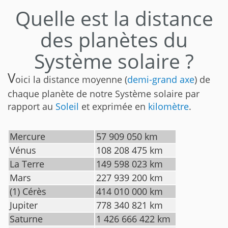
Quelle est la distance
des planètes du
Système solaire ?
V
oici la distance moyenne (
demi-grand axe
) de
chaque planète de notre Système solaire par
rapport au
Soleil
et exprimée en
kilomètre
.
Mercure
57 909 050 km
Vénus
108 208 475 km
La Terre
149 598 023 km
Mars
227 939 200 km
(1) Cérès
414 010 000 km
Jupiter
778 340 821 km
Saturne
1 426 666 422 km