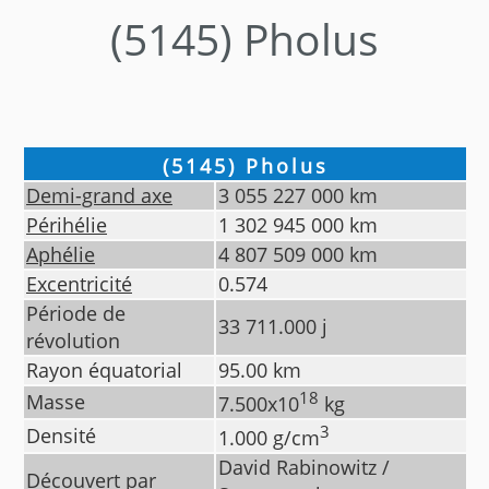
(5145) Pholus
(5145) Pholus
Demi-grand axe
3 055 227 000
km
Périhélie
1 302 945 000
km
Aphélie
4 807 509 000
km
Excentricité
0.574
Période de
33 711.000
j
révolution
Rayon équatorial
95.00
km
18
Masse
7.500
x10
kg
3
Densité
1.000
g/cm
David Rabinowitz /
Découvert par