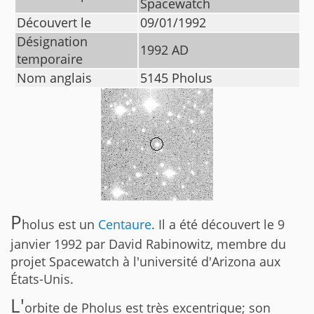
Spacewatch
Découvert le
09/01/1992
Désignation
1992 AD
temporaire
Nom anglais
5145 Pholus
P
holus est un
Centaure
. Il a été découvert le 9
janvier 1992 par David Rabinowitz, membre du
projet Spacewatch à l'université d'Arizona aux
États-Unis.
L'
orbite de Pholus est très excentrique; son