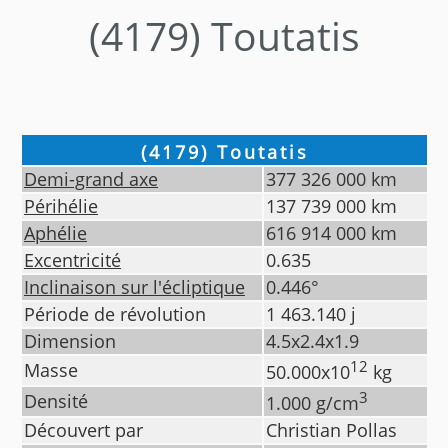
(4179) Toutatis
(4179) Toutatis
Demi-grand axe
377 326 000
km
Périhélie
137 739 000
km
Aphélie
616 914 000
km
Excentricité
0.635
Inclinaison sur l'écliptique
0.446
°
Période de révolution
1 463.140
j
Dimension
4.5x2.4x1.9
12
Masse
50.000
x10
kg
3
Densité
1.000
g/cm
Découvert par
Christian Pollas