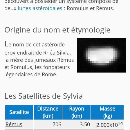
découvert à posséder un système composé de
deux
lunes astéroïdales
: Romulus et Rémus.
Origine du nom et étymologie
L
e nom de cet astéroïde
proviendrait de Rhéa Silvia,
la mère des jumeaux Rémus
et Romulus, les fondateurs
légendaires de Rome.
Les Satellites de Sylvia
Distance
Rayon
Masse
Satellite
(km)
(km)
(kg)
14
Rémus
706
3.50
2.000x10