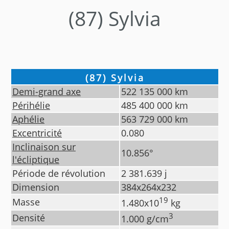
(87) Sylvia
(87) Sylvia
Demi-grand axe
522 135 000
km
Périhélie
485 400 000
km
Aphélie
563 729 000
km
Excentricité
0.080
Inclinaison sur
10.856
°
l'écliptique
Période de révolution
2 381.639
j
Dimension
384x264x232
19
Masse
1.480
x10
kg
3
Densité
1.000
g/cm