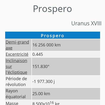
Prospero
Uranus XVIII
Prospero
Demi-grand
16 256 000
km
axe
Excentricité
0.445
Inclinaison
sur
151.830
°
l'écliptique
Période de
-1 977.300
j
révolution
Rayon
25.00
km
équatorial
16
Masse
8.500
x10
kg