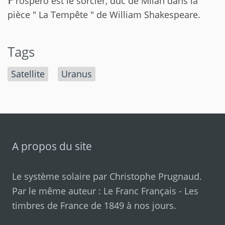
rospero est le sorcier, duc de Milan dans la
pièce " La Tempête " de William Shakespeare.
Tags
Satellite
Uranus
A propos du site
Le système solaire par
Christophe Prugnaud
.
Par le même auteur :
Le Franc Français
-
Les
timbres de France de 1849 à nos jours
.