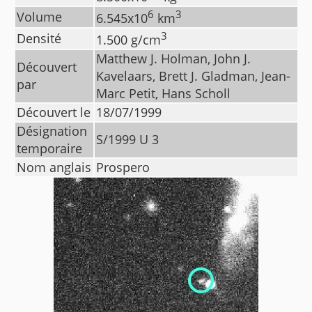
6
3
Volume
6.545
x10
km
3
Densité
1.500
g/cm
Matthew J. Holman, John J.
Découvert
Kavelaars, Brett J. Gladman, Jean-
par
Marc Petit, Hans Scholl
Découvert le
18/07/1999
Désignation
S/1999 U 3
temporaire
Nom anglais
Prospero