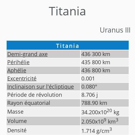
Titania
Uranus III
Titania
Demi-grand axe
436 300
km
Périhélie
435 800
km
Aphélie
436 800
km
Excentricité
0.001
Inclinaison sur l'écliptique
0.080
°
Période de révolution
8.706
j
Rayon équatorial
788.90
km
20
Masse
34.200
x10
kg
9
3
Volume
2.050
x10
km
3
Densité
1.714
g/cm