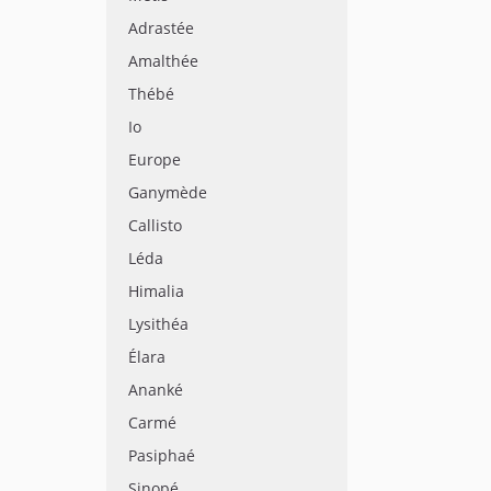
Adrastée
Amalthée
Thébé
Io
Europe
Ganymède
Callisto
Léda
Himalia
Lysithéa
Élara
Ananké
Carmé
Pasiphaé
Sinopé