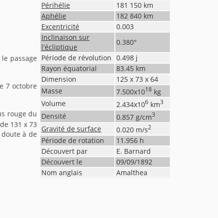
Périhélie
181 150
km
Aphélie
182 840
km
Excentricité
0.003
Inclinaison sur
0.380
°
l'écliptique
Période de révolution
0.498
j
t le passage
Rayon équatorial
83.45
km
Dimension
125 x 73 x 64
le 7 octobre
18
Masse
7.500
x10
kg
6
3
Volume
2.434
x10
km
lus rouge du
3
Densité
0.857
g/cm
 de 131 x 73
2
Gravité de surface
0.020
m/s
 doute à de
Période de rotation
11.956
h
Découvert par
E. Barnard
Découvert le
09/09/1892
Nom anglais
Amalthea