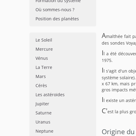
Formation du système
Où sommes-nous ?
Position des planètes
A
malthée fait pa
Le Soleil
des sondes Voya
Mercure
I
l a été découve
Vénus
1975.
La Terre
I
l s'agit d'un ob
Mars
système solaire)
x 67 km, mais p
Cérès
gros impacts mét
Les astéroïdes
I
l existe un ast
Jupiter
C'
est la plus g
Saturne
Uranus
Origine du
Neptune