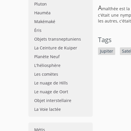
Pluton
A
malthée est la
Hauméa
c'était une nymp
les autres, c'éta
Makémaké
Éris
Tags
Objets transneptuniens
La Ceinture de Kuiper
Jupiter
Satel
Planète Neuf
L'héliosphère
Les comètes
Le nuage de Hills
Le nuage de Oort
Objet interstellaire
La Voie lactée
Métis