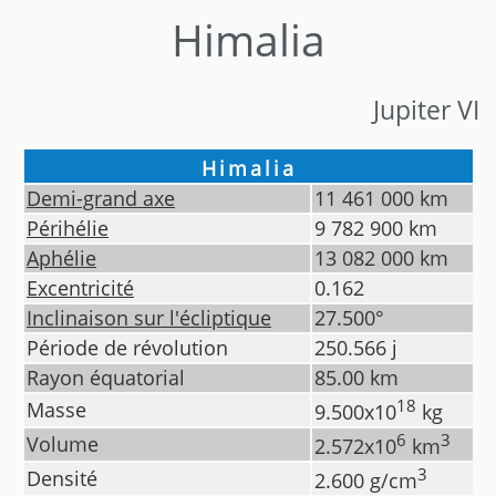
Himalia
Jupiter VI
Himalia
Demi-grand axe
11 461 000
km
Périhélie
9 782 900
km
Aphélie
13 082 000
km
Excentricité
0.162
Inclinaison sur l'écliptique
27.500
°
Période de révolution
250.566
j
Rayon équatorial
85.00
km
18
Masse
9.500
x10
kg
6
3
Volume
2.572
x10
km
3
Densité
2.600
g/cm