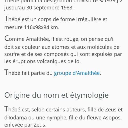
Thébé portait la désignation provisoire S/1979 J 2
jusqu'au 30 septembre 1983.
T
hébé est un corps de forme irrégulière et
mesure 116x98x84 km.
C
omme Amalthée, il est rouge, on pense qu'il
doit sa couleur aux atomes et aux molécules de
soufre et de ses composés qui sont expulsés par
les éruptions volcaniques de Io.
T
hébé fait partie du
groupe d'Amalthée
.
Origine du nom et étymologie
T
hébé est, selon certains auteurs, fille de Zeus et
d'Iodama ou une nymphe, fille du fleuve Asopos,
enlevée par Zeus.