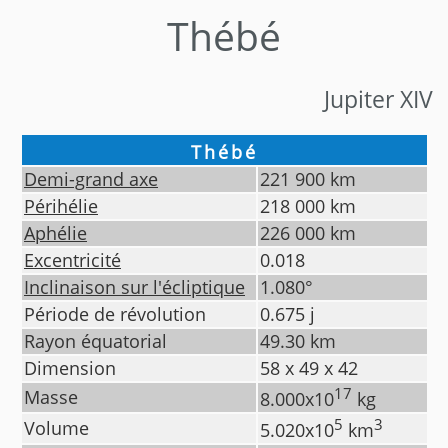
Thébé
Jupiter XIV
Thébé
Demi-grand axe
221 900
km
Périhélie
218 000
km
Aphélie
226 000
km
Excentricité
0.018
Inclinaison sur l'écliptique
1.080
°
Période de révolution
0.675
j
Rayon équatorial
49.30
km
Dimension
58 x 49 x 42
17
Masse
8.000
x10
kg
5
3
Volume
5.020
x10
km