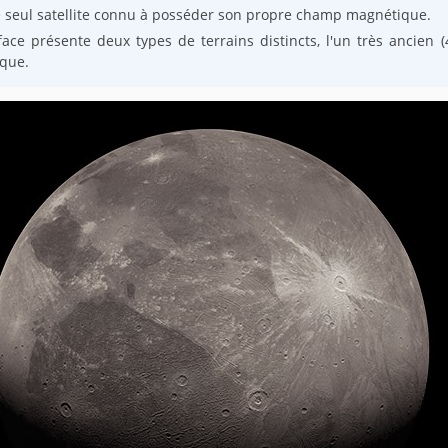
le seul satellite connu à posséder son propre champ magnétique.
ace présente deux types de terrains distincts, l'un très ancien (4 
ique.