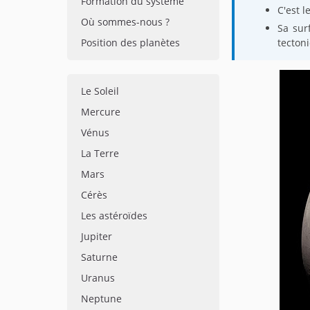
Formation du système
C'est 
Où sommes-nous ?
Sa surf
Position des planètes
tecton
Le Soleil
Mercure
Vénus
La Terre
Mars
Cérès
Les astéroïdes
Jupiter
Saturne
Uranus
Neptune