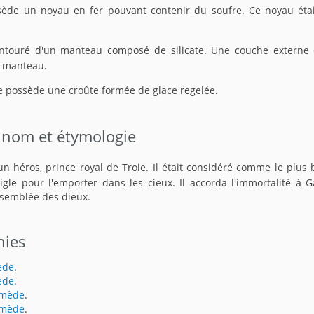
ède un noyau en fer pouvant contenir du soufre. Ce noyau éta
ntouré d'un manteau composé de silicate. Une couche externe
e manteau.
 possède une croûte formée de glace regelée.
 nom et étymologie
n héros, prince royal de Troie. Il était considéré comme le plus
gle pour l'emporter dans les cieux. Il accorda l'immortalité à 
assemblée des dieux.
hies
ède
.
ède
.
ymède
.
ymède
.