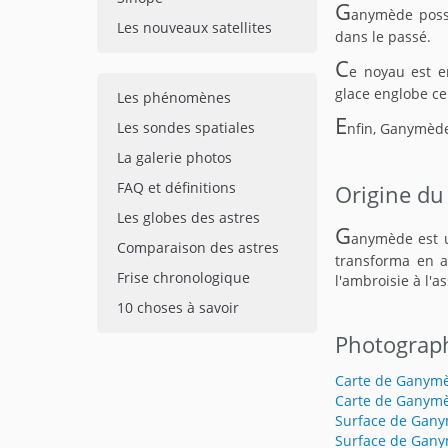
G
anymède poss
Les nouveaux satellites
dans le passé.
C
e noyau est e
glace englobe c
Les phénomènes
E
Les sondes spatiales
nfin, Ganymède
La galerie photos
FAQ et définitions
Origine du
Les globes des astres
G
anymède est u
Comparaison des astres
transforma en ai
Frise chronologique
l'ambroisie à l'
10 choses à savoir
Photograp
Carte de Ganym
Carte de Ganym
Surface de Gan
Surface de Gan