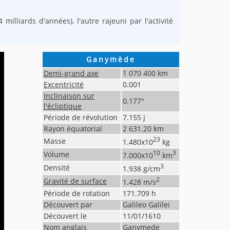
milliards d'années), l'autre rajeuni par l'activité
Ganymède
Demi-grand axe
1 070 400
km
Excentricité
0.001
Inclinaison sur
0.177
°
l'écliptique
Période de révolution
7.155
j
Rayon équatorial
2 631.20
km
23
Masse
1.480
x10
kg
10
3
Volume
7.000
x10
km
3
Densité
1.938
g/cm
2
Gravité de surface
1.428
m/s
Période de rotation
171.709
h
Découvert par
Galileo Galilei
Découvert le
11/01/1610
Nom anglais
Ganymede