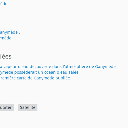
mède
.
 Ganymède
.
nymède
.
liées
la vapeur d'eau découverte dans l'atmosphère de Ganymède
ymède posséderait un océan d'eau salée
première carte de Ganymède publiée
Jupiter
Satellite