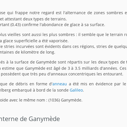
se qui frappe notre regard est l'alternance de zones sombres e
 et attestant deux types de terrains.
tant (0.43) confirme l'abondance de glace à sa surface.
plus vieilles sont aussi les plus sombres : il semble que le terrain 
a glace superficielle a été vaporisée.
 stries incurvées sont évidents dans ces régions, stries de quelq
entaines de kilomètre de long.
tués à la surface de Ganymède sont répartis sur les deux types de 
n estime que Ganymède est âgé de 3 à 3.5 milliards d'années. Ces
e possèdent que très peu d'anneaux concentriques les entourant.
sque de débris en forme d'
anneau
a été mis en évidence par le
elberg embarqué à bord de la sonde
Galileo
.
éroïde avec le même nom : (1036) Ganymède.
interne de Ganymède