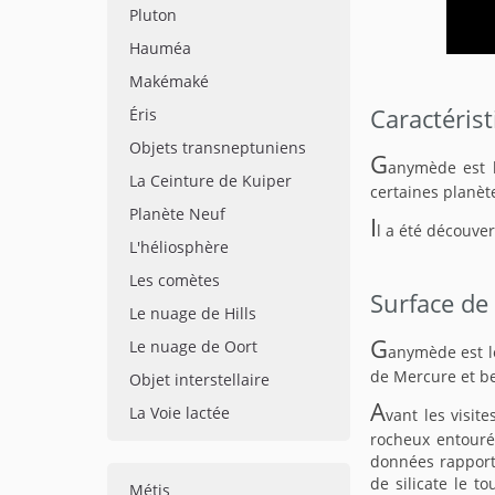
Pluton
Hauméa
Makémaké
Caractéris
Éris
Objets transneptuniens
G
anymède est l
La Ceinture de Kuiper
certaines planèt
Planète Neuf
I
l a été découver
L'héliosphère
Les comètes
Surface d
Le nuage de Hills
G
Le nuage de Oort
anymède est le
de Mercure et be
Objet interstellaire
A
La Voie lactée
vant les visit
rocheux entouré
données rapport
de silicate le t
Métis