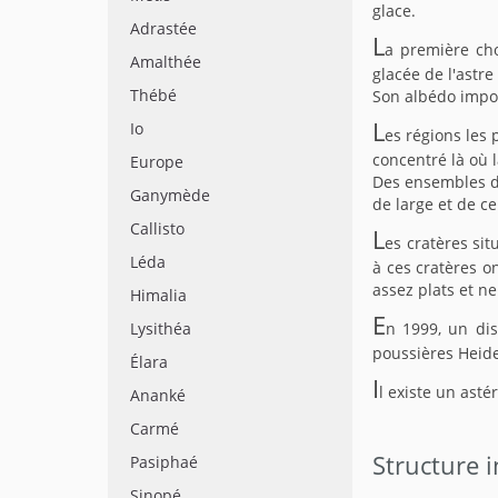
glace.
Adrastée
L
a première cho
Amalthée
glacée de l'astre
Thébé
Son albédo impor
L
Io
es régions les 
concentré là où l
Europe
Des ensembles de
Ganymède
de large et de c
Callisto
L
es cratères si
Léda
à ces cratères o
assez plats et n
Himalia
E
Lysithéa
n 1999, un di
poussières Heid
Élara
I
l existe un ast
Ananké
Carmé
Structure 
Pasiphaé
Sinopé