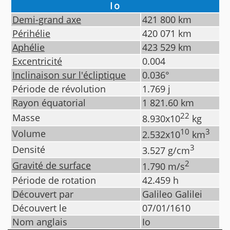
Io
Demi-grand axe
421 800
km
Périhélie
420 071
km
Aphélie
423 529
km
Excentricité
0.004
Inclinaison sur l'écliptique
0.036
°
Période de révolution
1.769
j
Rayon équatorial
1 821.60
km
22
Masse
8.930
x10
kg
10
3
Volume
2.532
x10
km
3
Densité
3.527
g/cm
2
Gravité de surface
1.790
m/s
Période de rotation
42.459
h
Découvert par
Galileo Galilei
Découvert le
07/01/1610
Nom anglais
Io