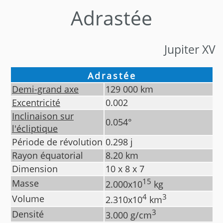
Adrastée
Jupiter XV
Adrastée
Demi-grand axe
129 000
km
Excentricité
0.002
Inclinaison sur
0.054
°
l'écliptique
Période de révolution
0.298
j
Rayon équatorial
8.20
km
Dimension
10 x 8 x 7
15
Masse
2.000
x10
kg
4
3
Volume
2.310
x10
km
3
Densité
3.000
g/cm