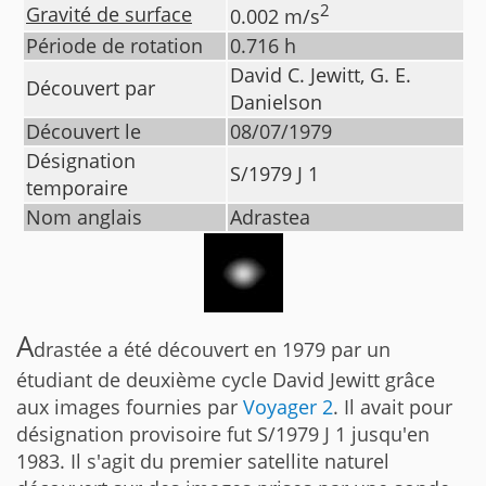
2
Gravité de surface
0.002
m/s
Période de rotation
0.716
h
David C. Jewitt, G. E.
Découvert par
Danielson
Découvert le
08/07/1979
Désignation
S/1979 J 1
temporaire
Nom anglais
Adrastea
A
drastée a été découvert en 1979 par un
étudiant de deuxième cycle David Jewitt grâce
aux images fournies par
Voyager 2
. Il avait pour
désignation provisoire fut S/1979 J 1 jusqu'en
1983. Il s'agit du premier satellite naturel